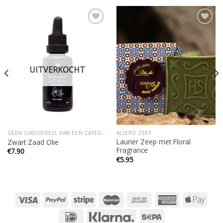
Add to
Add to
wishlist
wishlist
UITVERKOCHT
GEEN ONDERDEEL VAN EEN CATEGORIE
ALLEPO ZEEP
Laurier Zeep met Floral
Zwart Zaad Olie
Fragrance
€
7.90
€
5.95