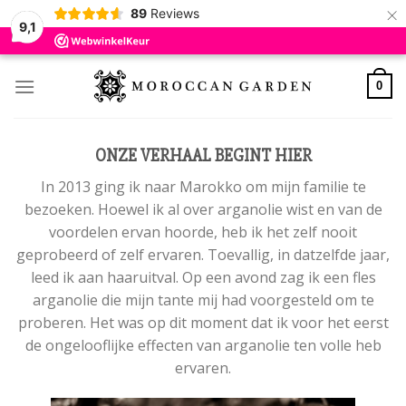
×
89
Reviews
9,1
Skip
to
0
content
ONZE VERHAAL BEGINT HIER
In 2013 ging ik naar Marokko om mijn familie te
bezoeken. Hoewel ik al over arganolie wist en van de
voordelen ervan hoorde, heb ik het zelf nooit
geprobeerd of zelf ervaren. Toevallig, in datzelfde jaar,
leed ik aan haaruitval. Op een avond zag ik een fles
arganolie die mijn tante mij had voorgesteld om te
proberen. Het was op dit moment dat ik voor het eerst
de ongelooflijke effecten van arganolie ten volle heb
ervaren.