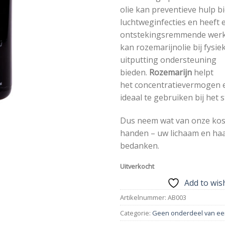
olie kan preventieve hulp bi
luchtweginfecties en heeft 
ontstekingsremmende werk
kan rozemarijnolie bij fysi
uitputting ondersteuning
bieden.
Rozemarijn
helpt
het concentratievermogen e
ideaal te gebruiken bij het 
Dus neem wat van onze kost
handen – uw lichaam en haa
bedanken.
Uitverkocht
Add to wish
Artikelnummer:
AB003
Categorie:
Geen onderdeel van ee