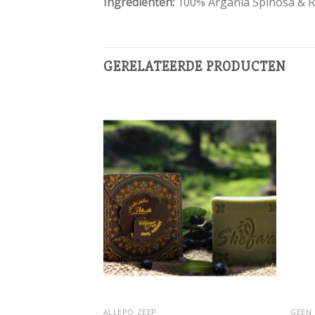
Ingrediënten
:
100% Argania Spinosa & Ro
GERELATEERDE PRODUCTEN
Add to
Add to
wishlist
wishlist
N EEN CATEGORIE
ALLEPO ZEEP
GEEN 