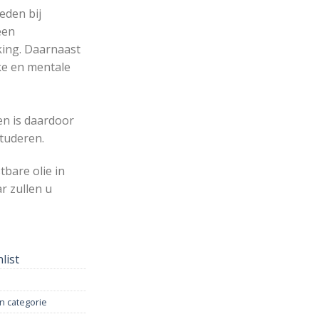
eden bij
een
ing. Daarnaast
eke en mentale
n is daardoor
studeren.
bare olie in
r zullen u
list
n categorie