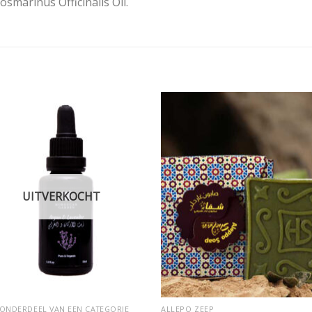
smarinus Officinalis Oil.
Add to
Add
wishlist
wishl
UITVERKOCHT
ONDERDEEL VAN EEN CATEGORIE
ALLEPO ZEEP