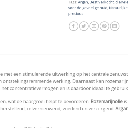
Tags:
Argan
,
Best Verkocht
,
diervri
voor de gevoelige huid
,
Natuurlijk
precious
olie met een stimulerende uitwerking op het centrale zenuwst
en ontstekingsremmende werking. Daarnaast kan rozemarijnol
 het concentratievermogen en is daardoor ideaal te gebruike
ren, wat de haargroei helpt te bevorderen.
Rozemarijnolie
is
herstellend, celvernieuwend, voedend en verzorgend.
Argan