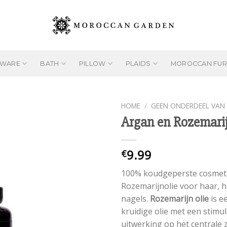
EWARE
BATH
PILLOW
PLAIDS
MOROCCAN FUR
HOME
/
GEEN ONDERDEEL VAN 
Argan en Rozemari
Add to
9.99
€
wishlist
100% koudgeperste cosmet
Rozemarijnolie voor haar, h
nagels.
Rozemarijn olie
is ee
kruidige olie met een stimu
uitwerking op het centrale 