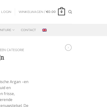
0
LOGIN
WINKELWAGEN /
€
0.00
NITURE
CONTACT
EEN CATEGORIE
jn
ische Argan –en
uid en
n frisse,
lerende
zenuwstelsel. De