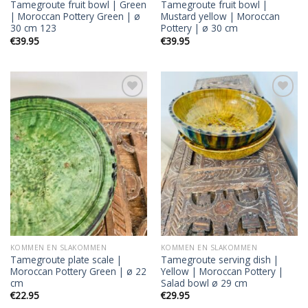
Tamegroute fruit bowl | Green
Tamegroute fruit bowl |
| Moroccan Pottery Green | ø
Mustard yellow | Moroccan
30 cm 123
Pottery | ø 30 cm
€
39.95
€
39.95
Add to
Add to
wishlist
wishlist
KOMMEN EN SLAKOMMEN
KOMMEN EN SLAKOMMEN
Tamegroute plate scale |
Tamegroute serving dish |
Moroccan Pottery Green | ø 22
Yellow | Moroccan Pottery |
cm
Salad bowl ø 29 cm
€
22.95
€
29.95