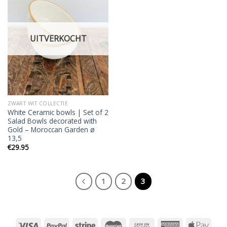
Add to
wishlist
UITVERKOCHT
ZWART WIT COLLECTIE
White Ceramic bowls | Set of 2
Salad Bowls decorated with
Gold – Moroccan Garden ø
13,5
€
29.95
1
2
3