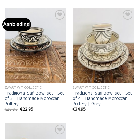
Aanbieding!
Add to
Add to
wishlist
wishlist
ZWART WIT COLLECTIE
ZWART WIT COLLECTIE
Traditional Safi Bowl set | Set
Traditional Safi Bowl set | Set
of 3 | Handmade Moroccan
of 4 | Handmade Moroccan
Pottery
Pottery | Grey
Oorspronkelijke
Huidige
€
29.95
€
22.95
€
34.95
prijs
prijs
was:
is:
€29.95.
€22.95.