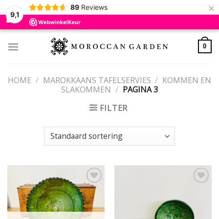
×
89
Reviews
9,1
Skip
to
0
content
HOME
/
MAROKKAANS TAFELSERVIES
/
KOMMEN EN
SLAKOMMEN
/
PAGINA 3
FILTER
Add to
Add to
wishlist
wishlist