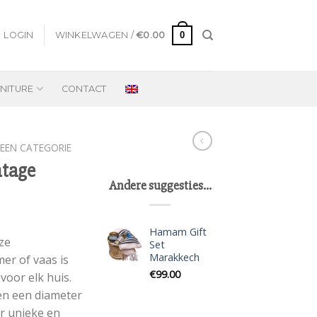
0
LOGIN
WINKELWAGEN /
€
0.00
NITURE
CONTACT
EEN CATEGORIE
tage
Andere suggesties…
Hamam Gift
ze
Set
Marakkech
r of vaas is
€
99.00
voor elk huis.
en een diameter
r unieke en