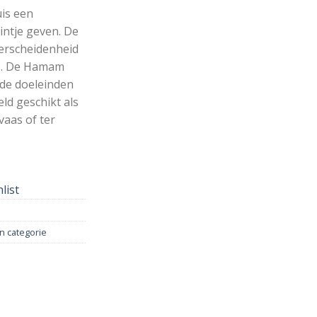
uis een
intje geven. De
erscheidenheid
is. De Hamam
de doeleinden
ld geschikt als
vaas of ter
list
n categorie