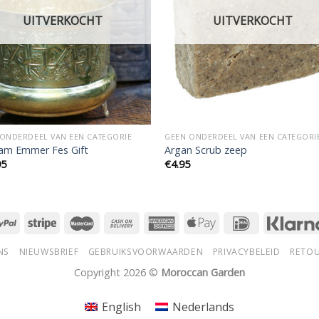
UITVERKOCHT
UITVERKOCHT
ONDERDEEL VAN EEN CATEGORIE
GEEN ONDERDEEL VAN EEN CATEGORI
m Emmer Fes Gift
Argan Scrub zeep
95
€
4.95
NS
NIEUWSBRIEF
GEBRUIKSVOORWAARDEN
PRIVACYBELEID
RETO
Copyright 2026 ©
Moroccan Garden
English
Nederlands