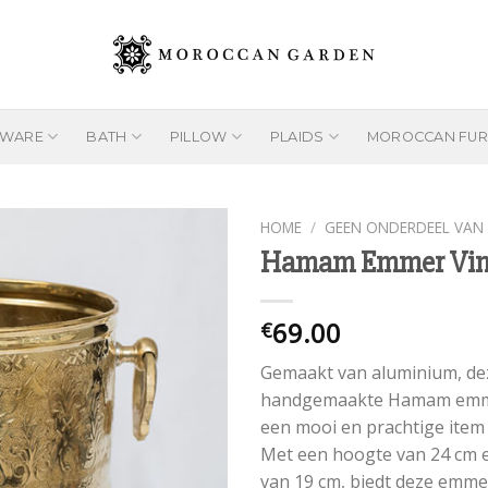
EWARE
BATH
PILLOW
PLAIDS
MOROCCAN FUR
HOME
/
GEEN ONDERDEEL VAN 
Hamam Emmer Vin
Add to
69.00
€
wishlist
Gemaakt van aluminium, de
handgemaakte Hamam emme
een mooi en prachtige item 
Met een hoogte van 24 cm 
van 19 cm, biedt deze emme