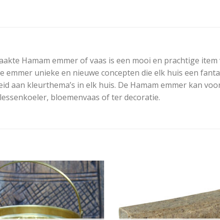
kte Hamam emmer of vaas is een mooi en prachtige item v
ze emmer unieke en nieuwe concepten die elk huis een fanta
eid aan kleurthema’s in elk huis. De Hamam emmer kan voor
flessenkoeler, bloemenvaas of ter decoratie.
Add to
Add
wishlist
wishl