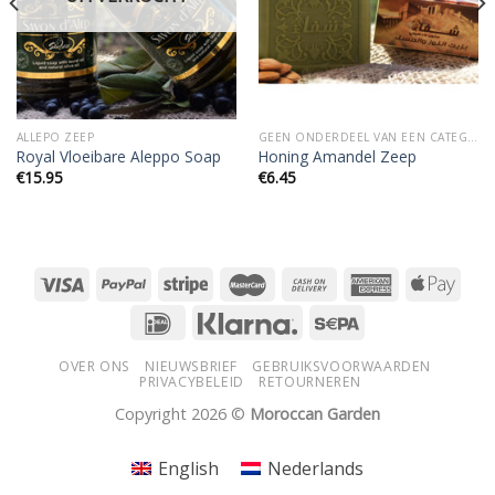
ALLEPO ZEEP
GEEN ONDERDEEL VAN EEN CATEGORIE
Royal Vloeibare Aleppo Soap
Honing Amandel Zeep
€
15.95
€
6.45
OVER ONS
NIEUWSBRIEF
GEBRUIKSVOORWAARDEN
PRIVACYBELEID
RETOURNEREN
Copyright 2026 ©
Moroccan Garden
English
Nederlands