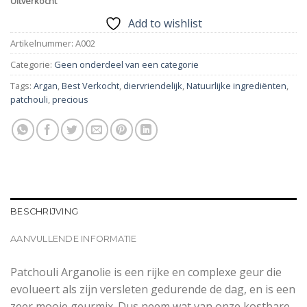
Uitverkocht
Add to wishlist
Artikelnummer:
A002
Categorie:
Geen onderdeel van een categorie
Tags:
Argan
,
Best Verkocht
,
diervriendelijk
,
Natuurlijke ingrediënten
,
patchouli
,
precious
BESCHRIJVING
AANVULLENDE INFORMATIE
Patchouli Arganolie is een rijke en complexe geur die
evolueert als zijn versleten gedurende de dag, en is een
zeer mooie geurmix. Dus neem wat van onze kostbare