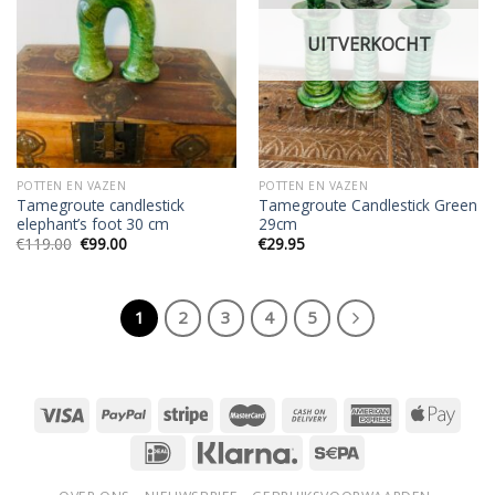
wishlist
wishlist
UITVERKOCHT
POTTEN EN VAZEN
POTTEN EN VAZEN
Tamegroute candlestick
Tamegroute Candlestick Green
elephant’s foot 30 cm
29cm
Oorspronkelijke
Huidige
€
119.00
€
99.00
€
29.95
prijs
prijs
was:
is:
€119.00.
€99.00.
1
2
3
4
5