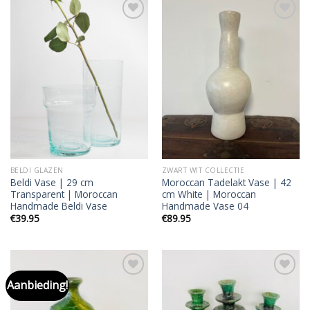
Add to
Add to
wishlist
wishlist
BELDI GLAZEN
ZWART WIT COLLECTIE
Beldi Vase | 29 cm
Moroccan Tadelakt Vase | 42
Transparent | Moroccan
cm White | Moroccan
Handmade Beldi Vase
Handmade Vase 04
€
39.95
€
89.95
Aanbieding!
Add to
Add to