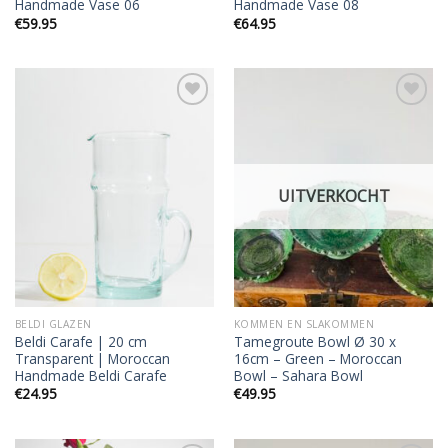
Handmade Vase 06
Handmade Vase 08
€
59.95
€
64.95
Add to
Add to
wishlist
wishlist
UITVERKOCHT
BELDI GLAZEN
KOMMEN EN SLAKOMMEN
Beldi Carafe | 20 cm
Tamegroute Bowl Ø 30 x
Transparent | Moroccan
16cm – Green – Moroccan
Handmade Beldi Carafe
Bowl – Sahara Bowl
€
24.95
€
49.95