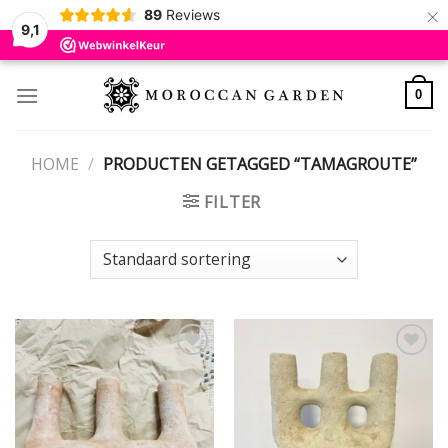
×
89
Reviews
9,1
Skip
to
0
content
HOME
/
PRODUCTEN GETAGGED “TAMAGROUTE”
FILTER
Add to
Add to
wishlist
wishlist