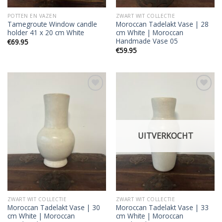
POTTEN EN VAZEN
ZWART WIT COLLECTIE
Tamegroute Window candle
Moroccan Tadelakt Vase | 28
holder 41 x 20 cm White
cm White | Moroccan
Handmade Vase 05
€
69.95
€
59.95
Add to
Add to
wishlist
wishlist
UITVERKOCHT
ZWART WIT COLLECTIE
ZWART WIT COLLECTIE
Moroccan Tadelakt Vase | 30
Moroccan Tadelakt Vase | 33
cm White | Moroccan
cm White | Moroccan