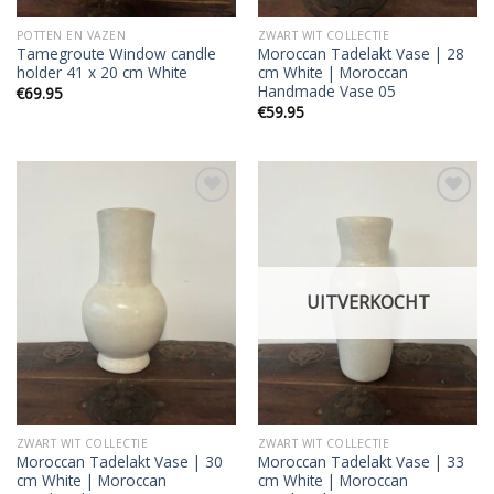
POTTEN EN VAZEN
ZWART WIT COLLECTIE
Tamegroute Window candle
Moroccan Tadelakt Vase | 28
holder 41 x 20 cm White
cm White | Moroccan
Handmade Vase 05
€
69.95
€
59.95
Add to
Add to
wishlist
wishlist
UITVERKOCHT
ZWART WIT COLLECTIE
ZWART WIT COLLECTIE
Moroccan Tadelakt Vase | 30
Moroccan Tadelakt Vase | 33
cm White | Moroccan
cm White | Moroccan