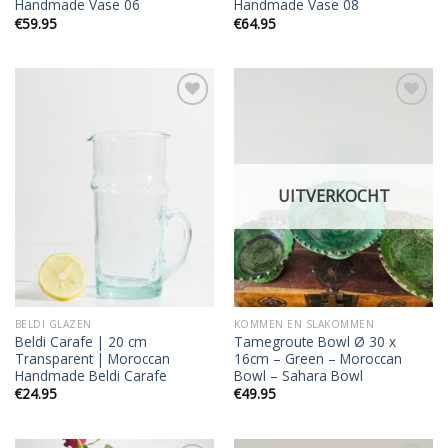
Handmade Vase 06
Handmade Vase 08
€
59.95
€
64.95
Add to
Add to
wishlist
wishlist
UITVERKOCHT
BELDI GLAZEN
KOMMEN EN SLAKOMMEN
Beldi Carafe | 20 cm
Tamegroute Bowl Ø 30 x
Transparent | Moroccan
16cm – Green – Moroccan
Handmade Beldi Carafe
Bowl – Sahara Bowl
€
24.95
€
49.95