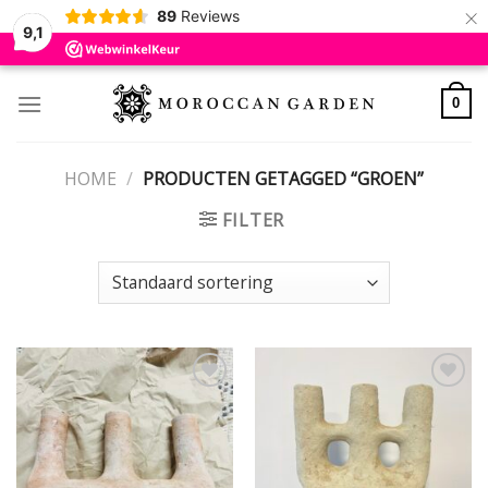
×
89
Reviews
9,1
Skip
to
0
content
HOME
/
PRODUCTEN GETAGGED “GROEN”
FILTER
Add to
Add to
wishlist
wishlist