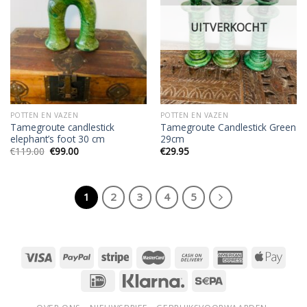
wishlist
wishlist
UITVERKOCHT
POTTEN EN VAZEN
POTTEN EN VAZEN
Tamegroute candlestick
Tamegroute Candlestick Green
elephant’s foot 30 cm
29cm
Oorspronkelijke
Huidige
€
119.00
€
99.00
€
29.95
prijs
prijs
was:
is:
€119.00.
€99.00.
1
2
3
4
5