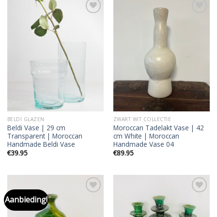
Add to
Add to
wishlist
wishlist
BELDI GLAZEN
ZWART WIT COLLECTIE
Beldi Vase | 29 cm
Moroccan Tadelakt Vase | 42
Transparent | Moroccan
cm White | Moroccan
Handmade Beldi Vase
Handmade Vase 04
€
39.95
€
89.95
Aanbieding!
Add to
Add to